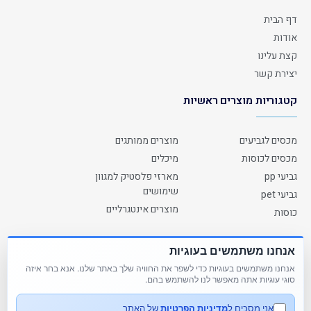
דף הבית
אודות
קצת עלינו
יצירת קשר
קטגוריות מוצרים ראשיות
מכסים לגביעים
מוצרים ממותגים
מכסים לכוסות
מיכלים
גביעי pp
מארזי פלסטיק למגוון
שימושים
גביעי pet
מוצרים אינטגרליים
כוסות
צרו איתנו קשר
אנחנו משתמשים בעוגיות
אנחנו משתמשים בעוגיות כדי לשפר את החוויה שלך באתר שלנו. אנא בחר איזה
טלפון: 04-6288547
סוגי עוגיות אתה מאפשר לנו להשתמש בהם.
דוא"ל: ycplast@hotmail.com
אני מסכים ל
מדיניות הפרטיות
של האתר